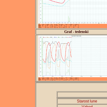
Graf - tedenski
Starost lune
Vzhod