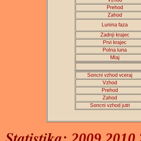
Prehod
Zahod
Lunina faza
Zadnji krajec
Prvi krajec
Polna luna
Mlaj
Soncni vzhod vceraj
Vzhod
P
rehod
Zahod
Soncni vzhod jutri
Statistika:
2009
,
2010