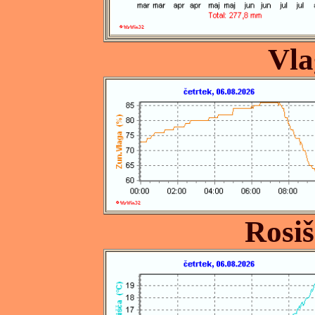
Vla
Rosiš