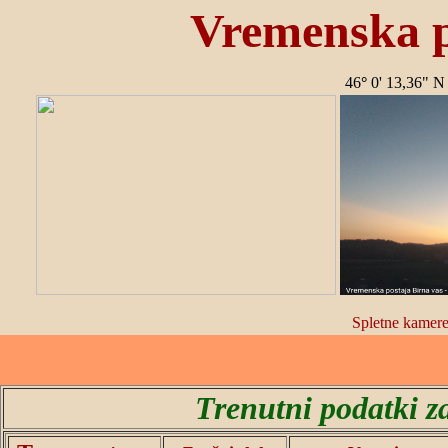
Vremenska p
46
°
0' 13,36" N
Spletne kamere
Trenutni podatki z